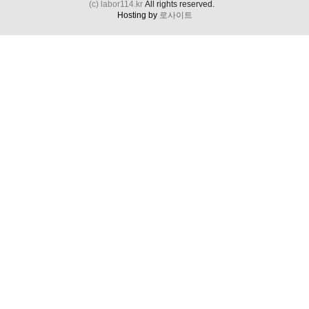
(c) labor114.kr
All rights reserved.
Hosting by
로사이트