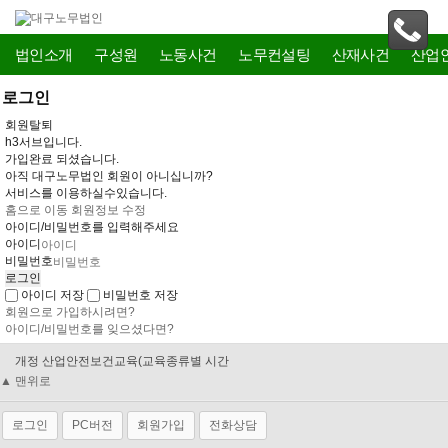
법인소개
구성원
노동사건
노무컨설팅
산재사건
산업
로그인
회원탈퇴
h3서브입니다.
가입완료 되셨습니다.
아직 대구노무법인 회원이 아니십니까?
서비스를 이용하실수있습니다.
홈으로 이동
회원정보 수정
아이디/비밀번호를 입력해주세요
아이디
비밀번호
아이디 저장
비밀번호 저장
회원으로 가입하시려면?
아이디/비밀번호를 잊으셨다면?
개정 산업안전보건교육(교육종류별 시간
채용절차법 조항별 Q&A(2023.09.25)
▲ 맨위로
표준 취업규칙(2019. 10. 24. 배포)
한시적 특별연장근로 근로자대표와의 노
표준 취업규칙(2026.02.13. 배포)
로그인
PC버전
회원가입
전화상담