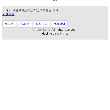
개정 산업안전보건교육(교육종류별 시간
▲ 맨위로
채용절차법 조항별 Q&A(2023.09.25)
표준 취업규칙(2019. 10. 24. 배포)
한시적 특별연장근로 근로자대표와의 노
로그인
PC버전
회원가입
전화상담
표준 취업규칙(2026.02.13. 배포)
(c) labor114.kr
All rights reserved.
Hosting by
로사이트