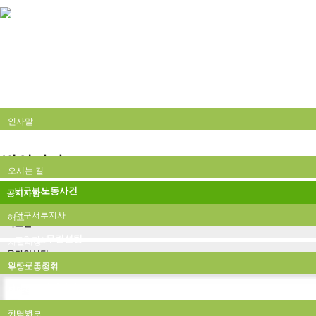
법인소개
인사말
구성원
비전
법인광장
오시는 길
대구본사
노동사건
공지사항
대구서부지사
해고
자료실
노무컨설팅
포항지사
차별시정
온라인상담
인력구조조정
부당노동행위
산재사건
집단적노사관계 컨설팅
복수노조(공정대표의무)
직업병
기업자문