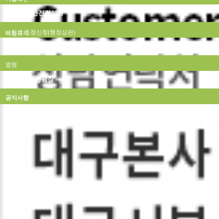
산업안전컨설팅
장해등급
정부지원
보험료 조정신청(행정심판)
비정규직
회원사서비스
과로사 및 과로성 질환
급여아웃소싱
법령
법인광장
질의회시
공지사항
자료실
온라인상담